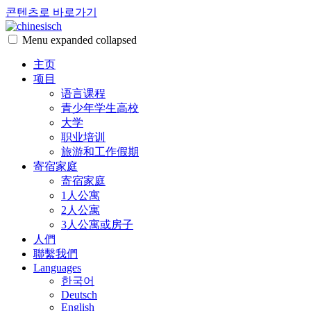
콘텐츠로 바로가기
Menu
expanded
collapsed
chinesisch
主页
项目
语言课程
青少年学生高校
大学
职业培训
旅游和工作假期
寄宿家庭
寄宿家庭
1人公寓
2人公寓
3人公寓或房子
人們
聯繫我們
Languages
한국어
Deutsch
English